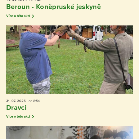
19. 09.
2025
od 9:46
Beroun - Koněpruské jeskyně
Více o této akci
31. 07.
2025
od 8:54
Dravci
Více o této akci