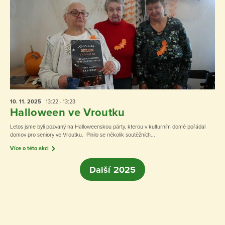
10. 11.
2025
13:22 - 13:23
Halloween ve Vroutku
Letos jsme byli pozvaný na Halloweenskou párty, kterou v kulturním domě pořádal
domov pro seniory ve Vroutku. Plnilo se několik soutěžních...
Více o této akci
Další 2025