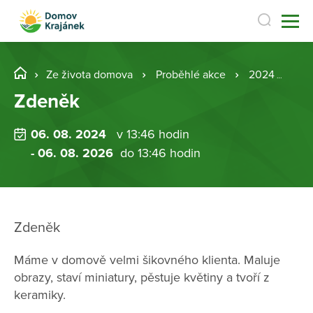
Ze života domova
Proběhlé akce
2024
Zd
Zdeněk
06. 08. 2024
v 13:46 hodin
- 06. 08. 2026
do 13:46 hodin
Zdeněk
Máme v domově velmi šikovného klienta. Maluje
obrazy, staví miniatury, pěstuje květiny a tvoří z
keramiky.